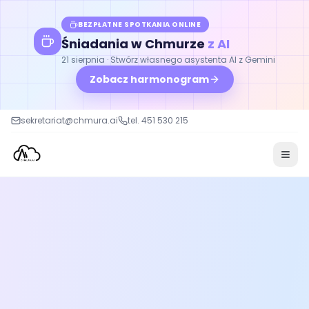
BEZPŁATNE SPOTKANIA ONLINE
Śniadania w Chmurze
z AI
21 sierpnia · Stwórz własnego asystenta AI z Gemini
Zobacz harmonogram
sekretariat@chmura.ai
tel. 451 530 215